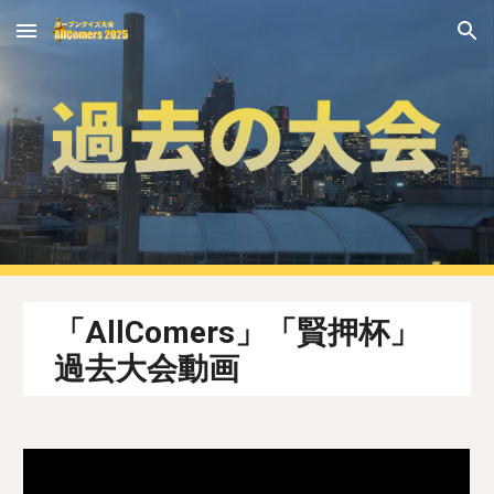
Skip to main content
Skip to navigation
「AllComers」「賢押杯」
過去大会動画