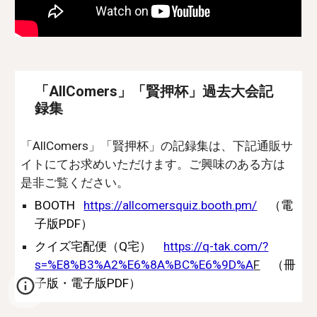
「AllComers」「賢押杯」過去大会記
録集
「AllComers」「賢押杯」の記録集は、下記通販サ
イトにてお求めいただけます。ご興味のある方は
是非ご覧ください。
BOOTH
https://allcomersquiz.booth.pm/
（電
子版PDF）
クイズ宅配便（Q宅）
https://q-tak.com/?
s=%E8%B3%A2%E6%8A%BC%E6%9D%A
F
（冊
子版・電子版PDF）